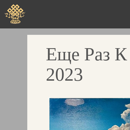
Skip
to
main
content
Еще Раз К
2023