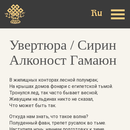
Skip
to
main
content
​​​​​​​Увертюра / Сирин
Алконост Гамаюн
В жилищных конторах лесной полумрак;
На крышах домов фонари с египетской тьмой.
Тронулся лед, так часто бывает весной;
Живущим на льдинах никто не сказал,
Что может быть так.
Откуда нам знать, что такое волна?
Полуденный фавн, трепет русалок во тьме.
Наступила ночь; начнем подготовку к зиме.