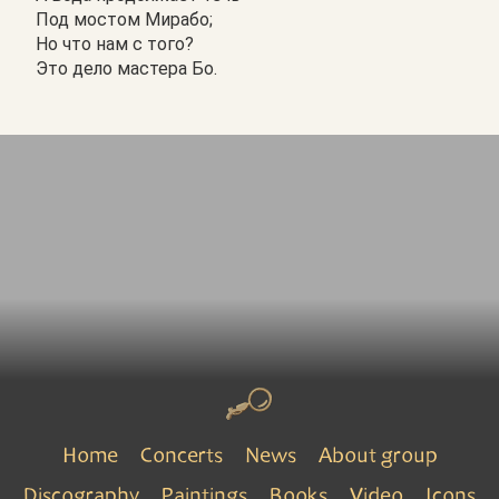
Под мостом Мирабо;
Но что нам с того?
Это дело мастера Бо.
Home
Concerts
News
About group
Discography
Paintings
Books
Video
Icons