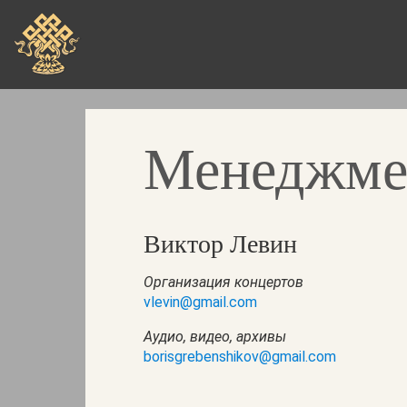
Перейти
к
основному
содержанию
Менеджме
Виктор Левин
Организация концертов
vlevin@gmail.com
Аудио, видео, архивы
borisgrebenshikov@gmail.com