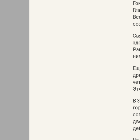
Го
Гл
Вс
ос
Св
зд
Ра
ни
Ещ
др
че
Эт
В 
го
ос
дв
де