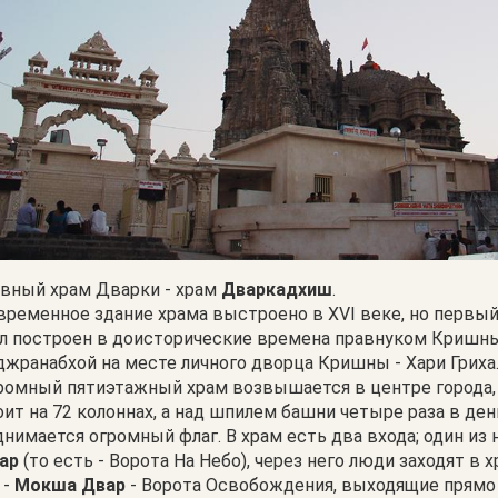
авный храм Дварки - храм
Дваркадхиш
.
временное здание храма выстроено в XVI веке, но первый
л построен в доисторические времена правнуком Кришн
джранабхой на месте личного дворца Кришны - Хари Гриха
ромный пятиэтажный храм возвышается в центре города, 
оит на 72 колоннах, а над шпилем башни четыре раза в ден
днимается огромный флаг. В храм есть два входа; один из 
ар
(то есть - Ворота На Небо), через него люди заходят в х
 -
Мокша Двар
- Ворота Освобождения, выходящие прямо 