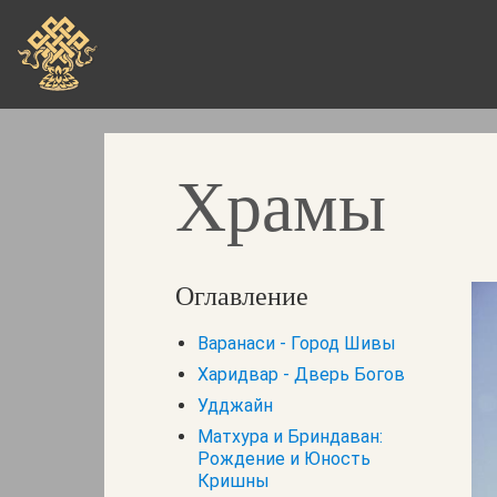
Skip
to
main
content
Храмы
Оглавление
Варанаси - Город Шивы
Харидвар - Дверь Богов
Удджайн
Матхура и Бриндаван:
Рождение и Юность
Кришны