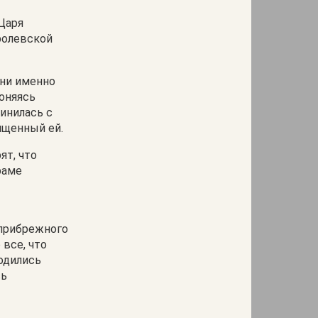
 Царя
ролевской
зни именно
лоняясь
динилась с
ященный ей.
рят, что
раме
з прибрежного
 все, что
одились
сь