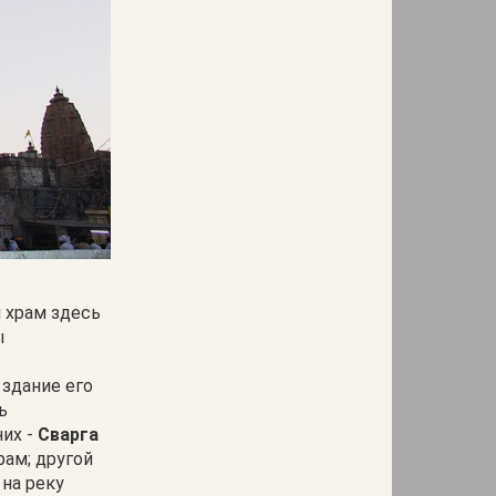
 храм здесь
ы
.
здание его
ь
них -
Сварга
рам; другой
на реку