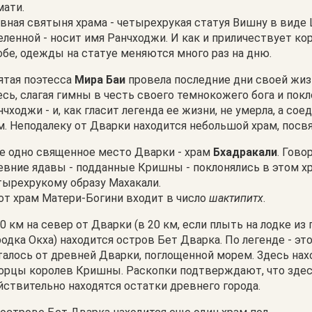
мати.
авная святыня храма - четырехрукая статуя Вишну в виде
еленной - носит имя Ранчходжи. И как и приличествует ко
обе, одежды на статуе меняются много раз на дню.
ятая поэтесса
Мира Баи
провела последние дни своей жи
есь, слагая гимны в честь своего темнокожего бога и пок
нчходжи - и, как гласит легенда ее жизни, не умерла, а сое
м. Неподалеку от Дварки находится небольшой храм, посв
е одно священное место Дварки - храм
Бхадракали
. Гово
евние ядавы - подданные Кришны - поклонялись в этом х
тырехрукому образу Махакали.
от храм Матери-Богини входит в число
шактипитх
.
30 км на север от Дварки (в 20 км, если плыть на лодке и
родка Окха) находится остров Бет Дварка. По легенде - это
талось от древней Дварки, поглощенной морем. Здесь нах
орцы королев Кришны. Раскопки подтверждают, что зде
йствительно находятся остатки древнего города.