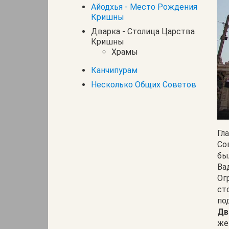
Айодхья - Место Рождения
Кришны
Дварка - Столица Царства
Кришны
Храмы
Канчипурам
Несколько Общих Советов
Гл
Со
бы
Ва
Ог
ст
по
Дв
же