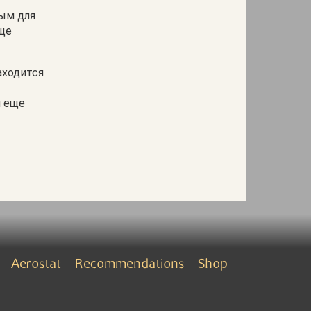
ным для
еще
находится
я еще
Aerostat
Recommendations
Shop