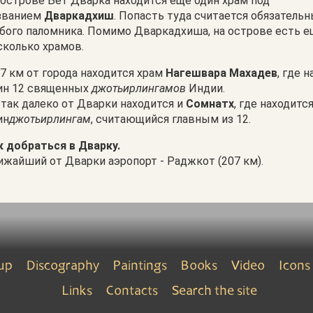
 острове Бет Дварка находится еще один храм под
званием
Дваркадхиш
. Попасть туда считается обязатель
бого паломника. Помимо Дваркадхиша, на острове есть 
сколько храмов.
17 км от города находится храм
Нагешвара Махадев
, где 
ин 12 священных
джотьирлингамов
Индии.
 так далеко от Дварки находится и
Сомнатх
, где находитс
ин
джотьирлингам
, считающийся главным из 12.
к добраться в Дварку.
ижайший от Дварки аэропорт - Раджкот (207 км).
up
Discography
Paintings
Books
Video
Icons
Links
Contacts
Search the site