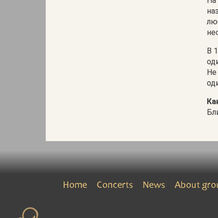
На
на
лю
не
В 
од
Не
од
Ка
Бл
Home
Concerts
News
About gro