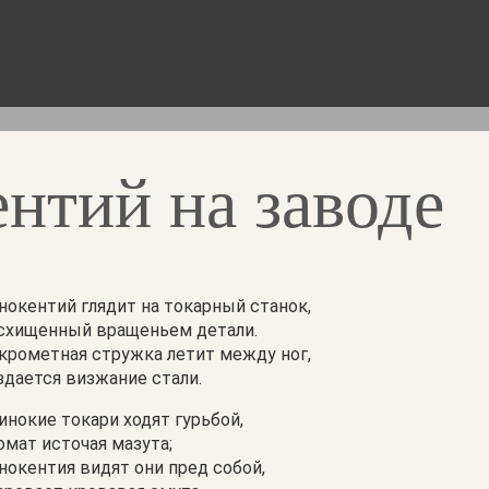
ентий на заводе
нокентий глядит на токарный станок,
схищенный вращеньем детали.
крометная стружка летит между ног,
здается визжание стали.
инокие токари ходят гурьбой,
омат источая мазута;
нокентия видят они пред собой,