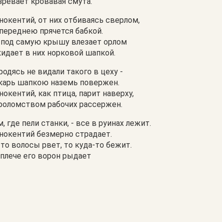
зревает кровавая смута.
нокентий, от них отбиваясь сверлом,
 переднею прячется бабкой.
 под самую крышу влезает орлом
кидает в них норковой шапкой.
родясь не видали такого в цеху -
карь шапкою наземь повержен.
нокентий, как птица, парит наверху,
роломством рабочих рассержен.
м, где пели станки, - все в руинах лежит.
нокентий безмерно страдает.
 то волосы рвет, то куда-то бежит.
 плече его ворон рыдает