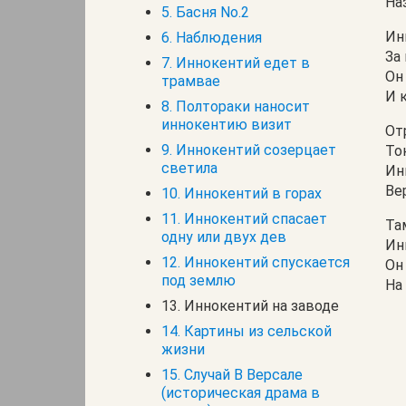
На
5. Басня No.2
Ин
6. Наблюдения
За
7. Иннокентий едет в
Он
трамвае
И 
8. Полтораки наносит
иннокентию визит
От
9. Иннокентий созерцает
То
светила
Ин
Ве
10. Иннокентий в горах
11. Иннокентий спасает
Та
одну или двух дев
Ин
12. Иннокентий спускается
Он
под землю
На
13. Иннокентий на заводе
14. Картины из сельской
жизни
15. Случай В Версале
(историческая драма в