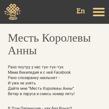
Перейти
к
основному
содержанию
Месть Королевы
Анны
Рано поутру у нас тук-тук-тук
Мама Википедия и с ней Facebook
Рано спозаранку нахлынет -
И уже не унять
Дайте мне "Месть Королевы Анны"
Ветер в паруса и смесь номер пять!
В Дом Периньоне - как без брызг?