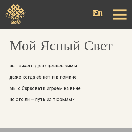
Перейти
к
основному
содержанию
Мой Ясный Свет
нет ничего драгоценнее зимы
даже когда её нет и в помине
мы с Сарасвати играем на вине
не это ли – путь из тюрьмы?