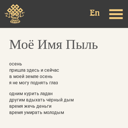
Перейти
к
основному
содержанию
Моё Имя Пыль
осень
пришла здесь и сейчас
в
моей земле осень
я не могу поднять глаз
одним курить ладан
другим вдыхать чёрный дым
время жечь деньги
время умирать молодым