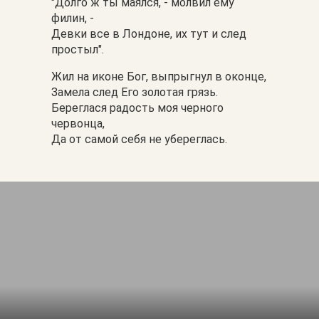
"Долго ж ты маялся, - молвил ему
филин, -
Девки все в Лондоне, их тут и след
простыл".
Жил на иконе Бог, выпрыгнул в оконце,
Замела след Его золотая грязь.
Береглася радость моя черного
червонца,
Да от самой себя не убереглась.