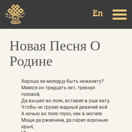
Перейти
к
основному
содержанию
Новая Песня О
Родине
Хорошо ли молодцу быть неженату?
Маялся он тридцать лет, тряхнул
головой,
Да вышел во поле, вставил в уши вату,
Чтобы не грузил жадный девичий вой.
А ночью во поле глухо, как в могиле:
Мощи да ржавчина, да скрип вороньих
крыл;