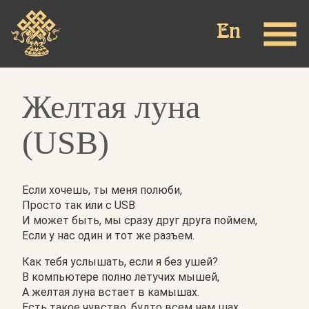
Перейти
к
основному
содержанию
Желтая луна
(USB)
Если хочешь, ты меня полюби,
Просто так или с USB
И может быть, мы сразу друг друга поймем,
Если у нас один и тот же разъем.
Как тебя услышать, если я без ушей?
В компьютере полно летучих мышей,
А желтая луна встает в камышах.
Есть такое чувство, будто всем нам шах.