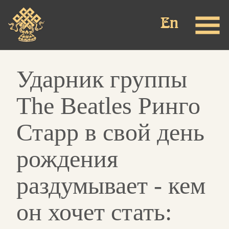
Перейти
к
основному
содержанию
Ударник группы
The Beatles Ринго
Старр в свой день
рождения
раздумывает - кем
он хочет стать: