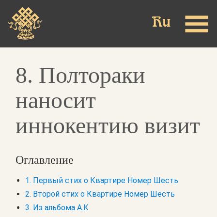
Skip
to
main
content
8. Полтораки
наносит
иннокентию визит
Оглавление
1. Первый стих о Квартире Номер Шесть
2. Второй стих о Квартире Номер Шесть
3. Из альбома А.К