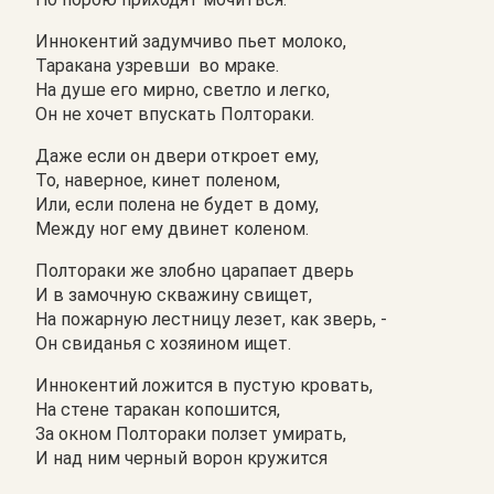
Иннокентий задумчиво пьет молоко,
Таракана узревши во мраке.
На душе его мирно, светло и легко,
Он не хочет впускать Полтораки.
Даже если он двери откроет ему,
То, наверное, кинет поленом,
Или, если полена не будет в дому,
Между ног ему двинет коленом.
Полтораки же злобно царапает дверь
И в замочную скважину свищет,
На пожарную лестницу лезет, как зверь, -
Он свиданья с хозяином ищет.
Иннокентий ложится в пустую кровать,
На стене таракан копошится,
За окном Полтораки ползет умирать,
И над ним черный ворон кружится