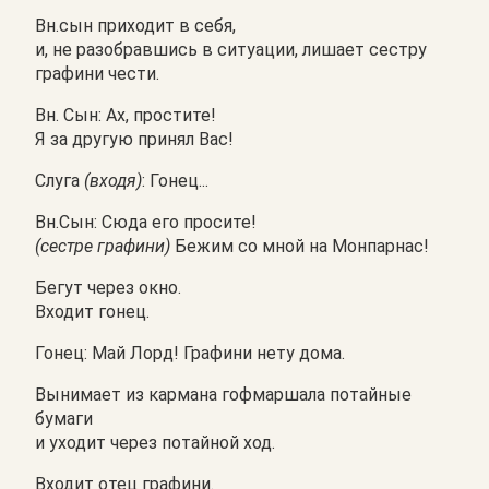
Вн.сын приходит в себя,
и, не разобравшись в ситуации, лишает сестру
графини чести.
Вн. Сын: Ах, простите!
Я за другую принял Вас!
Слуга
(входя)
: Гонец...
Вн.Сын: Сюда его просите!
(сестре графини)
Бежим со мной на Монпарнас!
Бегут через окно.
Входит гонец.
Гонец: Май Лорд! Графини нету дома.
Вынимает из кармана гофмаршала потайные
бумаги
и уходит через потайной ход.
Входит отец графини.