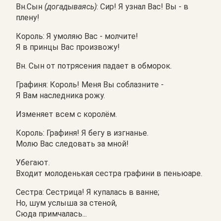
Вн.Сын
(догадываясь)
: Сир! Я узнал Вас! Вы - в
плену!
Король: Я умоляю Вас - молчите!
Я в принцы Вас произвожу!
Вн. Сын от потрясения падает в обморок.
Графиня: Король! Меня Вы соблазните -
Я Вам наследника рожу.
Изменяет всем с королём.
Король: Графиня! Я бегу в изгнанье.
Молю Вас следовать за мной!
Убегают.
Входит молоденькая сестра графини в пеньюаре.
Сестра: Сестрица! Я купалась в ванне;
Но, шум услыша за стеной,
Сюда примчалась...