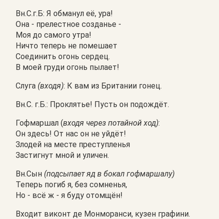
Вн.С.г.Б: Я обманул её, ура!
Она - прелестное созданье -
Моя до самого утра!
Ничто теперь не помешает
Соединить огонь сердец.
В моей груди огонь пылает!
Слуга
(входя)
: К вам из Британии гонец.
Вн.С. г.Б.: Проклятье! Пусть он подождёт.
Гофмаршал (
входя через потайной ход)
:
Он здесь! От нас он не уйдёт!
Злодей на месте преступленья
Застигнут мной и уличен.
Вн.Сын
(подсыпает яд в бокал гофмаршалу)
Теперь погиб я, без сомненья,
Но - всё ж - я буду отомщён!
Входит виконт де Монморанси, кузен графини.