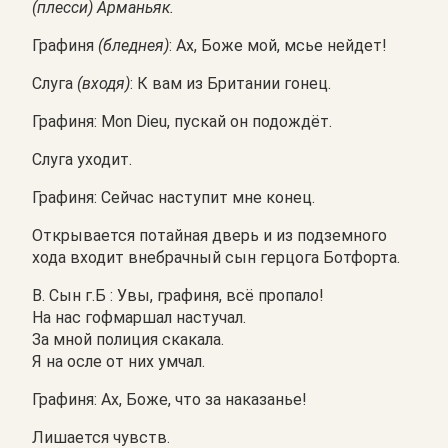
(плесси) Арманьяк.
Графиня
(бледнея)
: Ах, Боже мой, мсье нейдет!
Слуга
(входя)
: К вам из Британии гонец.
Графиня: Mon Dieu, пускай он подождёт.
Слуга уходит.
Графиня: Сейчас наступит мне конец.
Открывается потайная дверь и из подземного
хода входит внебрачный сын герцога Ботфорта.
В. Сын г.Б : Увы, графиня, всё пропало!
На нас гофмаршал настучал.
За мной полиция скакала.
Я на осле от них умчал.
Графиня: Ах, Боже, что за наказанье!
Лишается чувств.