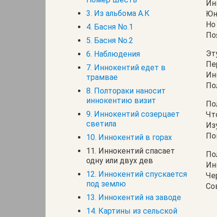
Ин
3. Из альбома А.К
Юн
Но
4. Басня No.1
По
5. Басня No.2
Эт
6. Наблюдения
Пе
7. Иннокентий едет в
Ин
трамвае
По
8. Полтораки наносит
иннокентию визит
По
9. Иннокентий созерцает
Чт
светила
Из
По
10. Иннокентий в горах
11. Иннокентий спасает
По
одну или двух дев
Ин
12. Иннокентий спускается
Че
под землю
Со
13. Иннокентий на заводе
14. Картины из сельской