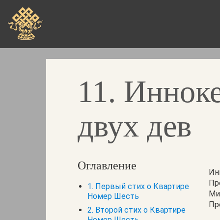
Skip
to
main
content
11. Иннок
двух дев
Оглавление
Ин
Пр
1. Первый стих о Квартире
Ми
Номер Шесть
Пр
2. Второй стих о Квартире
Номер Шесть