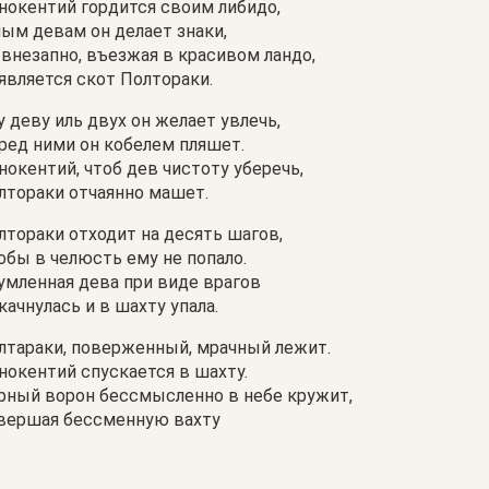
нокентий гордится своим либидо,
ым девам он делает знаки,
 внезапно, въезжая в красивом ландо,
является скот Полтораки.
у деву иль двух он желает увлечь,
ред ними он кобелем пляшет.
нокентий, чтоб дев чистоту уберечь,
лтораки отчаянно машет.
лтораки отходит на десять шагов,
обы в челюсть ему не попало.
умленная дева при виде врагов
качнулась и в шахту упала.
лтараки, поверженный, мрачный лежит.
нокентий спускается в шахту.
рный ворон бессмысленно в небе кружит,
вершая бессменную вахту