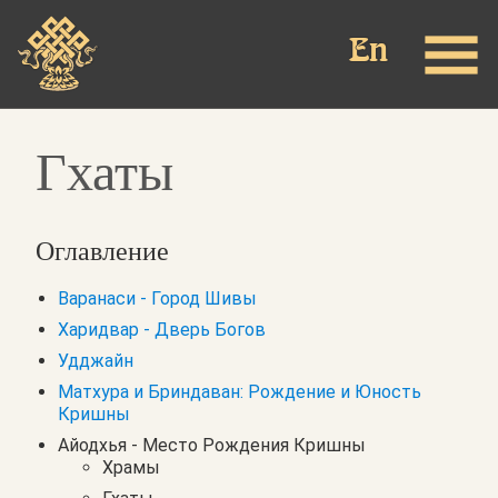
Перейти
к
основному
содержанию
Гхаты
Оглавление
Варанаси - Город Шивы
Харидвар - Дверь Богов
Удджайн
Матхура и Бриндаван: Рождение и Юность
Кришны
Айодхья - Место Рождения Кришны
Храмы