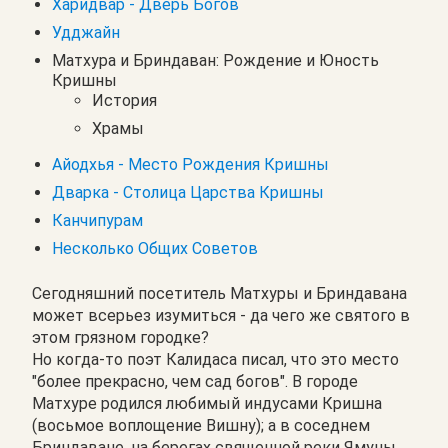
Харидвар - Дверь Богов
Удджайн
Матхура и Бриндаван: Рождение и Юность
Кришны
История
Храмы
Айодхья - Место Рождения Кришны
Дварка - Столица Царства Кришны
Канчипурам
Несколько Общих Советов
Сегодняшний посетитель Матхуры и Бриндавана
может всерьез изумиться - да чего же святого в
этом грязном городке?
Но когда-то поэт Калидаса писал, что это место
"более прекрасно, чем сад богов". В городе
Матхуре родился любимый индусами Кришна
(восьмое воплощение Вишну); а в соседнем
Бриндаване, на берегах священной реки Ямуны,