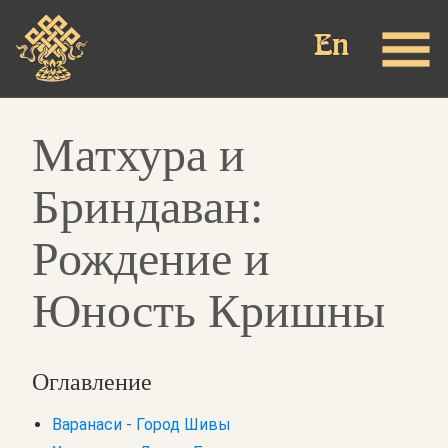
Перейти
к
основному
содержанию
Матхура и
Бриндаван:
Рождение и
Юность Кришны
Оглавление
Варанаси - Город Шивы