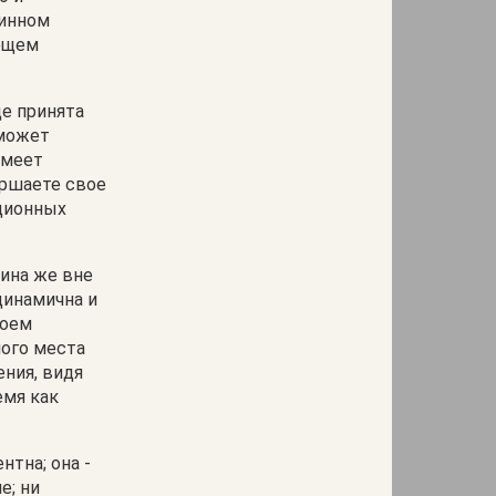
линном
яющем
де принята
 может
имеет
ершаете свое
иционных
ина же вне
динамична и
воем
ного места
ния, видя
емя как
нтна; она -
е; ни