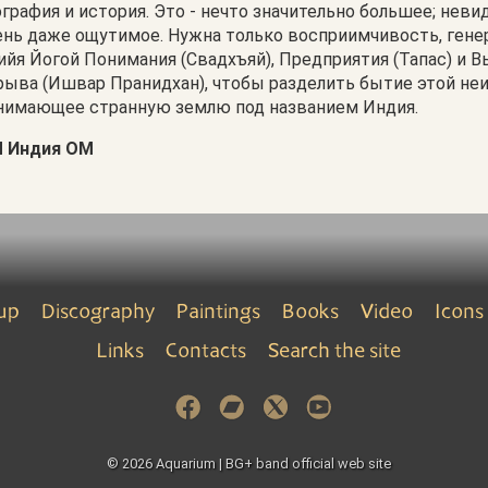
ография и история. Это - нечто значительно большее; неви
ень даже ощутимое. Нужна только восприимчивость, гене
ийя Йогой Понимания (Свадхъяй), Предприятия (Тапас) и 
рыва (Ишвар Пранидхан), чтобы разделить бытие этой не
нимающее странную землю под названием Индия.
 Индия ОМ
up
Discography
Paintings
Books
Video
Icons
Links
Contacts
Search the site
© 2026 Aquarium | BG+ band official web site