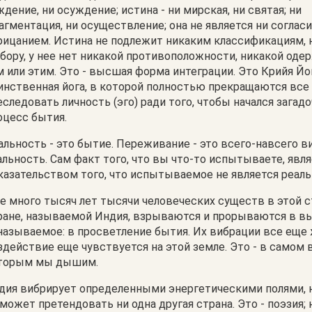
ждение, ни осуждение; истина - ни мирская, ни святая; ни
агментация, ни осуществление; она не является ни согласи
рицанием. Истина не подлежит никаким классификациям, 
бору, у нее нет никакой противоположности, никакой од
м или этим. Это - высшая форма интеграции. Это Крийя Йог
инственная йога, в которой полностью прекращаются все
еследовать личность (эго) ради того, чтобы начался загад
оцесс бытия.
альность - это бытие. Переживание - это всего-навсего в
альность. Сам факт того, что вы что-то испытываете, явл
казательством того, что испытываемое не является реал
е много тысяч лет тысячи человеческих существ в этой 
ране, называемой Индия, взрываются и прорываются в в
называемое: в просветление бытия. Их вибрации все еще 
здействие еще чувствуется на этой земле. Это - в самом 
торым мы дышим.
дия вибрирует определенными энергетическими полями, 
 может претендовать ни одна другая страна. Это - поэзия; 