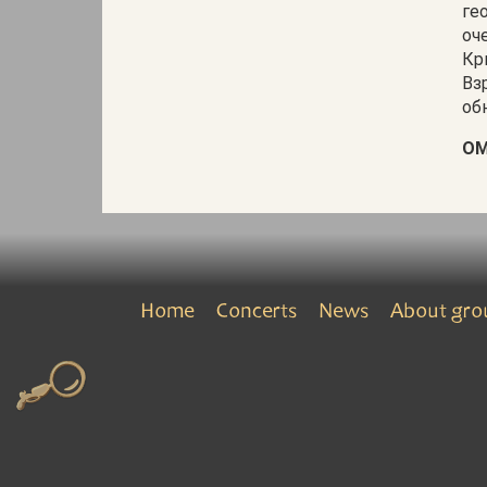
ге
оч
Кр
Вз
об
ОМ
Home
Concerts
News
About gro