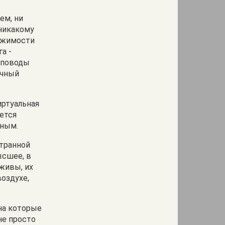
ем, ни
никакому
ержимости
а -
 поводы
очный
иртуальная
яется
ьным.
странной
ысшее, в
живы, их
воздухе,
на которые
не просто