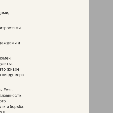
дами;
итростями,
адеждами и
номен,
ульты,
 это живое
 хинду, вера
ь. Есть
вязанность.
ого
ть и борьба.
о и