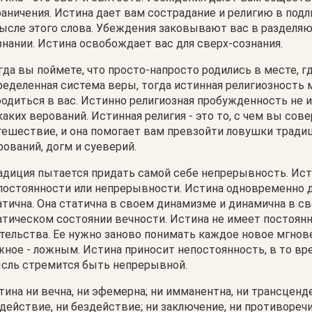
раничения. Истина дает вам сострадание и религию в под
ысле этого слова. Убеждения заковывают вас в раздел
знании. Истина освобождает вас для сверх-сознания.
гда вы поймете, что просто-напросто родились в месте, г
ределенная система веры, тогда истинная религиозность
родиться в вас. Истинно религиозная пробужденность не 
каких верований. Истинная религия - это то, с чем вы сов
тешествие, и она помогает вам превзойти ловушки трад
рований, догм и суеверий.
адиция пытается придать самой себе непрерывность. Ист
постоянности или непрерывности. Истина одновременно 
атична. Она статична в своем динамизме и динамична в с
атическом состоянии вечности. Истина не имеет постоян
тельства. Ее нужно заново понимать каждое новое мгнове
жное - ложным. Истина приносит непостоянность, в то вр
сль стремится быть непрерывной.
тина ни вечна, ни эфемерна; ни имманентна, ни трансценде
 действие, ни бездействие; ни заключение, ни противоречи