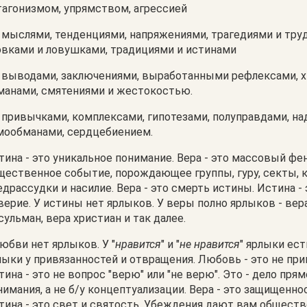
тагонизмом, упрямством, агрессией
 мыслями, тенденциями, напряжениями, трагедиями и тру
овками и ловушками, традициями и истинами
 выводами, заключениями, выработанными рефлексами, х
манами, смятениями и жестокостью.
 привычками, комплексами, гипотезами, полуправдами, н
мообманами, сердцебиением.
тина - это уникальное понимание. Вера - это массовый фе
щественное событие, порождающее группы, гуру, секты, к
едрассудки и насилие. Вера - это смерть истины. Истина -
верие. У истины нет ярлыков. У веры полно ярлыков - вера
сульман, вера христиан и так далее.
любви нет ярлыков. У "
нравится
" и "
не нравится
" ярлыки ест
лыки у привязанностей и отвращения. Любовь - это не при
тина - это не вопрос "верю" или "не верю". Это - дело прям
нимания, а не б/у концептуализации. Вера - это защищеннос
тина - это свет и святость. Убеждения дают вам обществ