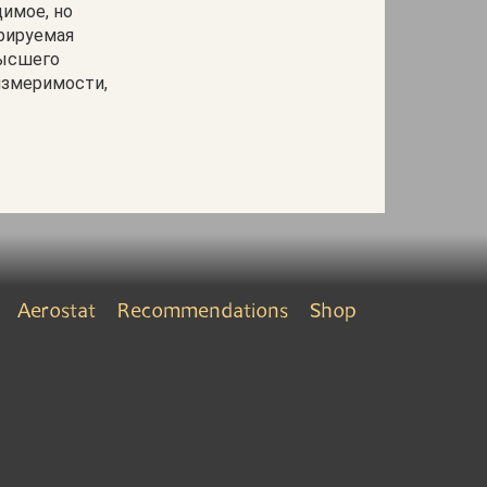
димое, но
рируемая
Высшего
измеримости,
Aerostat
Recommendations
Shop