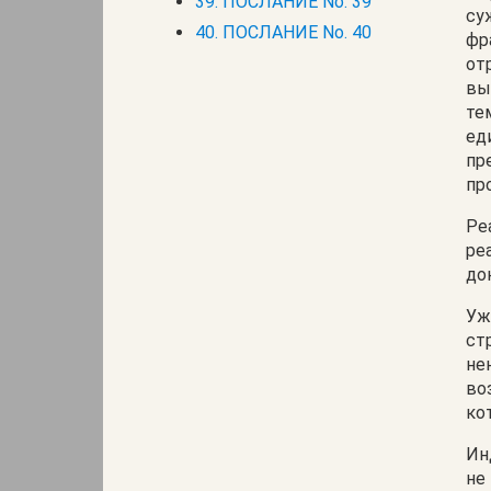
39. ПОСЛАНИЕ No. 39
су
40. ПОСЛАНИЕ No. 40
фр
от
вы
те
ед
пр
пр
Ре
ре
до
Уж
ст
не
во
ко
Ин
не