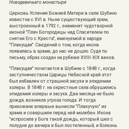
Новодевичьего монастыря
Церковь Успения Божией Матери в селе Шубино
известна с XVI в. Ныне существующий храм,
выстроенный в 1792 г., знаменит чудотворной
иконой "Плач Богородицы над Спасителем по
снятии Его с Креста", именуемой в народе
"Плакущая". Сведений о том, когда икона
появилась в храме, до нас не дошло. Судя по
письму, образ создан на рубеже XVIII-XIX веков.
"Плакущая" почитается в Шубине с 1848 г., когда
заступничеством Царицы Небесной край этот
был избавлен от страшной засухи и эпидемии
холеры. В 1848 г. на окрестные села обрушились
эпидемия холеры и засуха. Два месяца не было
дождя, возникла угроза голода. И тогда
прихожане впервые вынесли "Плакучую" из
храма и совершили перед ней молебен. Икона
"испросила у Бога такой дождь, который шел с
полудня до вечера и был постепенный, и болезнь