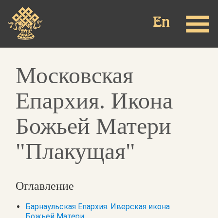
Перейти
к
основному
содержанию
Московская
Епархия. Икона
Божьей Матери
"Плакущая"
Оглавление
Барнаульская Епархия. Иверская икона
Божьей Матери