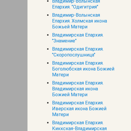
Владимир-Волынская
Епархия. "Одигитрия"
Владимир-Волынская
Епархия. Холмская икона
Божьей Матери
Владимирская Епархия.
"Знамение"
Владимирская Епархия.
"Скоропослушница"
Владимирская Епархия.
Боголюбская икона Божией
Матери
Владимирская Епархия.
Владимирская икона
Божией Матери
Владимирская Епархия.
Иверская икона Божией
Матери
Владимирская Епархия.
Киккская-Владимирская