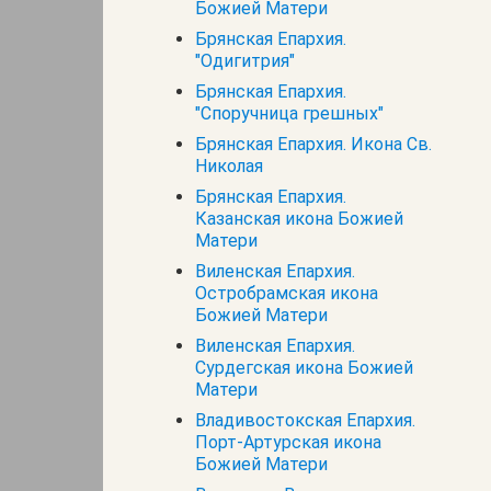
Божией Матери
Брянская Епархия.
"Одигитрия"
Брянская Епархия.
"Споручница грешных"
Брянская Епархия. Икона Св.
Николая
Брянская Епархия.
Казанская икона Божией
Матери
Виленская Епархия.
Остробрамская икона
Божией Матери
Виленская Епархия.
Сурдегская икона Божией
Матери
Владивостокская Епархия.
Порт-Артурская икона
Божией Матери