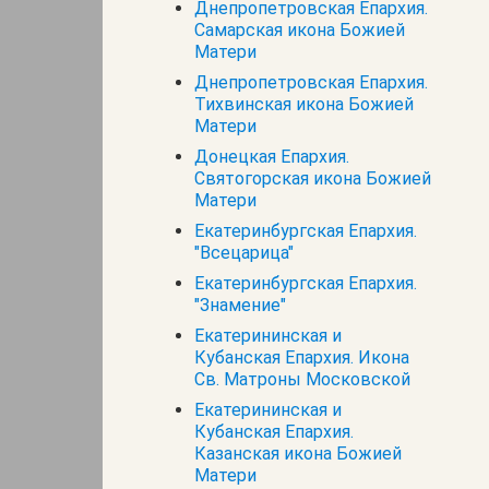
Днепропетровская Епархия.
Самарская икона Божией
Матери
Днепропетровская Епархия.
Тихвинская икона Божией
Матери
Донецкая Епархия.
Святогорская икона Божией
Матери
Екатеринбургская Епархия.
"Всецарица"
Екатеринбургская Епархия.
"Знамение"
Екатерининская и
Кубанская Епархия. Икона
Св. Матроны Московской
Екатерининская и
Кубанская Епархия.
Казанская икона Божией
Матери