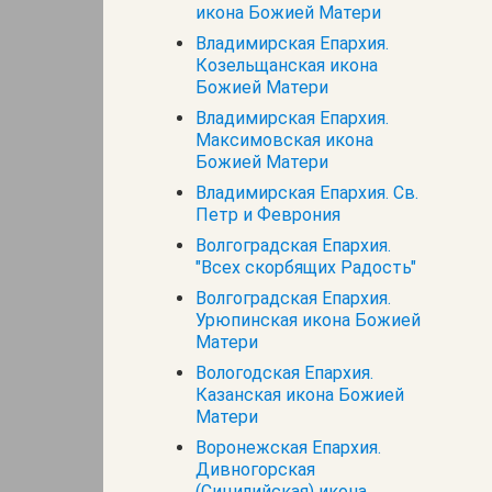
икона Божией Матери
Владимирская Епархия.
Козельщанская икона
Божией Матери
Владимирская Епархия.
Максимовская икона
Божией Матери
Владимирская Епархия. Св.
Петр и Феврония
Волгоградская Епархия.
"Всех скорбящих Радость"
Волгоградская Епархия.
Урюпинская икона Божией
Матери
Вологодская Епархия.
Казанская икона Божией
Матери
Воронежская Епархия.
Дивногорская
(Сицилийская) икона