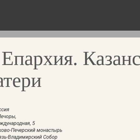
 Епархия. Казанс
атери
ссия
Печоры,
ждународная, 5
ково-Печерский монастырь
язь-Владимирский Собор