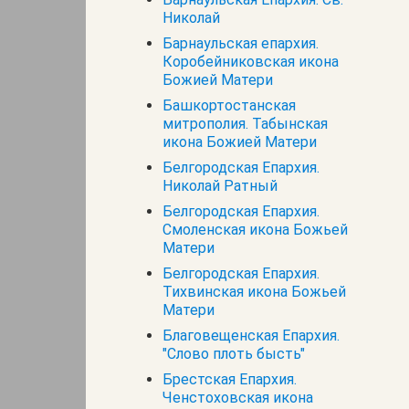
Николай
Барнаульская епархия.
Коробейниковская икона
Божией Матери
Башкортостанская
митрополия. Табынская
икона Божией Матери
Белгородская Епархия.
Николай Ратный
Белгородская Епархия.
Смоленская икона Божьей
Матери
Белгородская Епархия.
Тихвинская икона Божьей
Матери
Благовещенская Епархия.
"Слово плоть бысть"
Брестская Епархия.
Ченстоховская икона