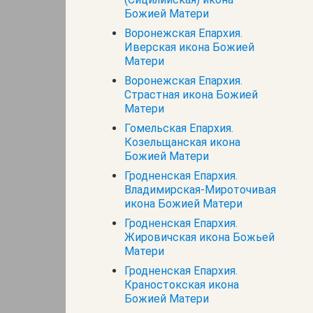
Божией Матери
Воронежская Епархия.
Иверская икона Божией
Матери
Воронежская Епархия.
Страстная икона Божией
Матери
Гомельская Епархия.
Козельщанская икона
Божией Матери
Гродненская Епархия.
Владимирская-Мироточивая
икона Божией Матери
Гродненская Епархия.
Жировичская икона Божьей
Матери
Гродненская Епархия.
Краностокская икона
Божией Матери