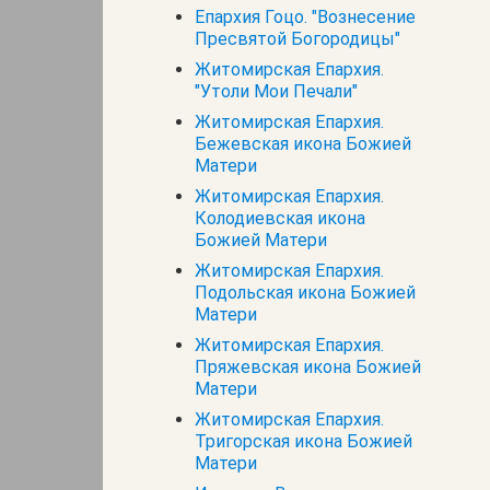
Епархия Гоцо. "Вознесение
Пресвятой Богородицы"
Житомирская Епархия.
"Утоли Мои Печали"
Житомирская Епархия.
Бежевская икона Божией
Матери
Житомирская Епархия.
Колодиевская икона
Божией Матери
Житомирская Епархия.
Подольская икона Божией
Матери
Житомирская Епархия.
Пряжевская икона Божией
Матери
Житомирская Епархия.
Тригорская икона Божией
Матери