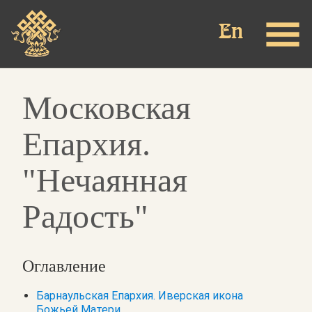
Перейти
к
основному
содержанию
Московская
Епархия.
"Нечаянная
Радость"
Оглавление
Барнаульская Епархия. Иверская икона
Божьей Матери