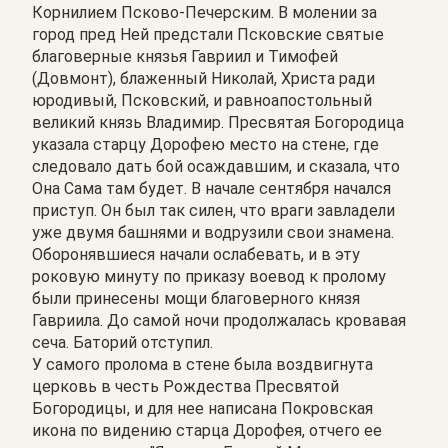
Корнилием Псково-Печерским. В молении за
город пред Ней предстали Псковские святые
благоверные князья Гавриил и Тимофей
(Довмонт), блаженный Николай, Христа ради
юродивый, Псковский, и равноапостольный
великий князь Владимир. Пресвятая Богородица
указала старцу Дорофею место на стене, где
следовало дать бой осаждавшим, и сказала, что
Она Сама там будет. В начале сентября начался
приступ. Он был так силен, что враги завладели
уже двумя башнями и водрузили свои знамена.
Оборонявшиеся начали ослабевать, и в эту
роковую минуту по приказу воевод к пролому
были принесены мощи благоверного князя
Гавриила. До самой ночи продолжалась кровавая
сеча. Баторий отступил.
У самого пролома в стене была воздвигнута
церковь в честь Рождества Пресвятой
Богородицы, и для нее написана Покровская
икона по видению старца Дорофея, отчего ее