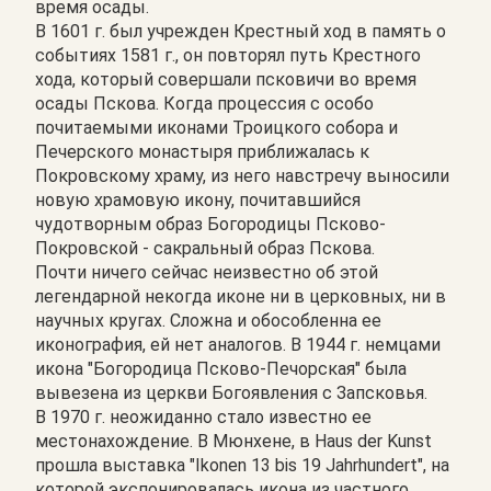
время осады.
В 1601 г. был учрежден Крестный ход в память о
событиях 1581 г., он повторял путь Крестного
хода, который совершали псковичи во время
осады Пскова. Когда процессия с особо
почитаемыми иконами Троицкого собора и
Печерского монастыря приближалась к
Покровскому храму, из него навстречу выносили
новую храмовую икону, почитавшийся
чудотворным образ Богородицы Псково-
Покровской - сакральный образ Пскова.
Почти ничего сейчас неизвестно об этой
легендарной некогда иконе ни в церковных, ни в
научных кругах. Сложна и обособленна ее
иконография, ей нет аналогов. В 1944 г. немцами
икона "Богородица Псково-Печорская" была
вывезена из церкви Богоявления с Запсковья.
В 1970 г. неожиданно стало известно ее
местонахождение. В Мюнхене, в Haus der Kunst
прошла выставка "Ikonen 13 bis 19 Jahrhundert", на
которой экспонировалась икона из частного