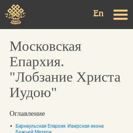
Перейти
к
основному
содержанию
Московская
Епархия.
"Лобзание Христа
Иудою"
Оглавление
Барнаульская Епархия. Иверская икона
Божьей Матери