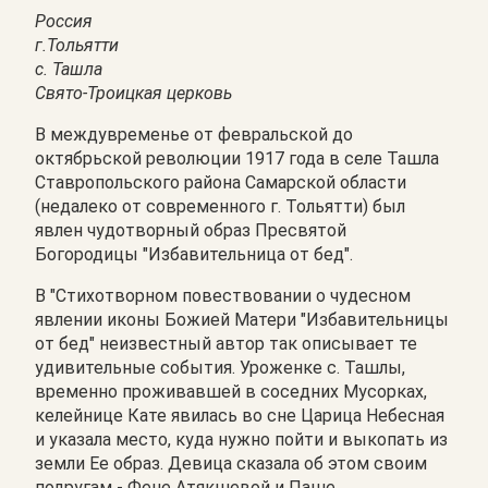
Россия
г.Тольятти
с. Ташла
Свято-Троицкая церковь
В междувременье от февральской до
октябрьской революции 1917 года в селе Ташла
Ставропольского района Самарской области
(недалеко от современного г. Тольятти) был
явлен чудотворный образ Пресвятой
Богородицы "Избавительница от бед".
В "Стихотворном повествовании о чудесном
явлении иконы Божией Матери "Избавительницы
от бед" неизвестный автор так описывает те
удивительные события. Уроженке с. Ташлы,
временно проживавшей в соседних Мусорках,
келейнице Кате явилась во сне Царица Небесная
и указала место, куда нужно пойти и выкопать из
земли Ее образ. Девица сказала об этом своим
подругам - Фене Атякшевой и Паше