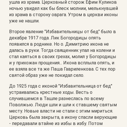
ушла из храма. Церковный сторож Ефим Куликов
ночью увидел как бы блеск молнии, мелькнувшей
из храма в сторону оврага. Утром в церкви иконы
уже не нашли.
Второе явление "Избавительницы от бед" было в
декабре 1917 года. Лик Богородицы опять
появился в роднике. Но о. Димитрию икона не
далась в руки. Тогда священник упал на колени и
стал каяться в своих грехах, молил у Богородицы
и у прихожан прощения... Икона всплыла опять, и
ее взяла все та же Паша Гавриленкова. С тех пор
святой образ уже не покидал село.
До 1925 года с иконой "Избавительница от бед"
устраивались крестные ходы. Весть о
случившемся в Ташле разнеслась по всему
Поволжью. Люди шли и шли к ставшему святым
месту. Новые власти не стали с этим мириться.
Церковь была закрыта, а икону спасли верующие
- передавали втайне из избы в избу. Потом