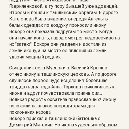
Гавриленковой, в ту пору бывшей уже вдовицей.
Втроем и пошли к ташлинским оврагам. В дороге
Кате снова было видение: впереди Ангелы в
белых одеждах по воздуху проносили икону.
Вскоре она показала подругам то место. Когда
они начали копать, народ смотрел недоверчиво на
их "затею". Вскоре они увидели и достали из
земли икону, а на месте ее явления из земли
ударил мощный родник
Священник села Мусорки о. Василий Крылов
отнес икону в ташлинскую церковь. А по дороге
случилось первое чудо исцеления: болевшая
тридцать два года Анна Торлова приложилась к
иконе и вдруг почувствовала прилив сил...
Великая радость охватила православных! Икону
положили на аналое посреди храма для
поклонения народа.
Вскоре приехал и ташлинский батюшка о.
Димитрий Митекин. Но икона чудесным образом