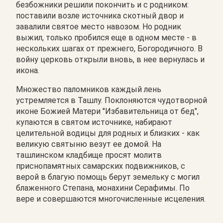
безбожники решили покончить и с родником:
поставили возле источника скотный двор и
завалили святое место навозом. Но родник
выжил, только пробился еще в одном месте - в
нескольких шагах от прежнего, Богородичного. В
войну церковь открыли вновь, в нее вернулась и
икона.
Множество паломников каждый лень
устремляется в Ташлу. Поклоняются чудотворной
иконе Божией Матери "Избавительница от бед",
купаются в святом источнике, набирают
целительной водицы для родных и близких - как
великую святыню везут ее домой. На
ташлинском кладбище просят молитв
приснопамятных самарских подвижников, с
верой в благую помощь берут земельку с могил
блаженного Степана, монахини Серафимы. По
вере и совершаются многочисленные исцеления.