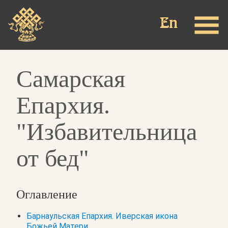
Перейти
к
основному
содержанию
Самарская
Епархия.
"Избавительница
от бед"
Оглавление
Барнаульская Епархия. Иверская икона
Божьей Матери