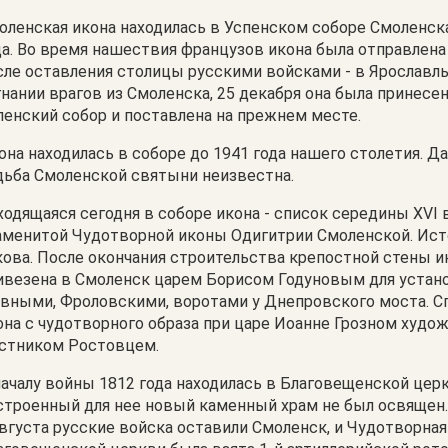
оленская икона находилась в Успенском соборе Смоленск
да. Во время нашествия французов икона была отправлена 
сле оставления столицы русскими войсками - в Ярославль
гнании врагов из Смоленска, 25 декабря она была принесен
пенский собор и поставлена на прежнем месте.
она находилась в соборе до 1941 года нашего столетия. Д
дьба Смоленской святыни неизвестна.
ходящаяся сегодня в соборе икона - список середины XVI 
аменитой Чудотворной иконы Одигитрии Смоленской. Ист
кова. После окончания строительства крепостной стены и
ивезена в Смоленск царем Борисом Годуновым для устан
авными, Фроловскими, воротами у Днепровского моста. С
она с чудотворного образа при царе Иоанне Грозном худо
стником Ростовцем.
началу войны 1812 года находилась в Благовещенской церкв
строенный для нее новый каменный храм не был освящен. 
августа русские войска оставили Смоленск, и Чудотворная