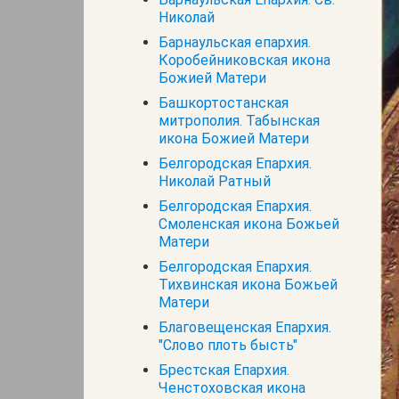
Николай
Барнаульская епархия.
Коробейниковская икона
Божией Матери
Башкортостанская
митрополия. Табынская
икона Божией Матери
Белгородская Епархия.
Николай Ратный
Белгородская Епархия.
Смоленская икона Божьей
Матери
Белгородская Епархия.
Тихвинская икона Божьей
Матери
Благовещенская Епархия.
"Слово плоть бысть"
Брестская Епархия.
Ченстоховская икона