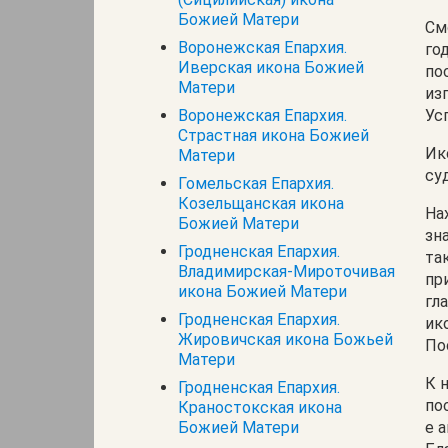
Божией Матери
См
Воронежская Епархия.
го
Иверская икона Божией
по
Матери
из
Воронежская Епархия.
Ус
Страстная икона Божией
Ик
Матери
су
Гомельская Епархия.
Козельщанская икона
На
Божией Матери
зн
Гродненская Епархия.
та
Владимирская-Мироточивая
пр
икона Божией Матери
гл
Гродненская Епархия.
ик
Жировичская икона Божьей
По
Матери
К 
Гродненская Епархия.
по
Краностокская икона
Божией Матери
е 