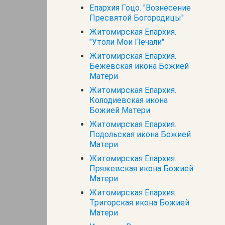
Епархия Гоцо. "Вознесение
Пресвятой Богородицы"
Житомирская Епархия.
"Утоли Мои Печали"
Житомирская Епархия.
Бежевская икона Божией
Матери
Житомирская Епархия.
Колодиевская икона
Божией Матери
Житомирская Епархия.
Подольская икона Божией
Матери
Житомирская Епархия.
Пряжевская икона Божией
Матери
Житомирская Епархия.
Тригорская икона Божией
Матери