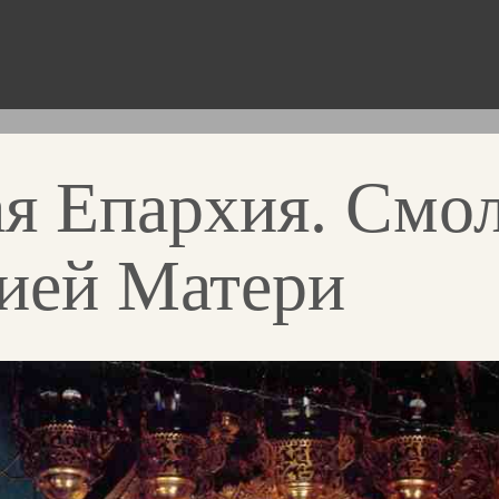
я Епархия. Смо
ией Матери