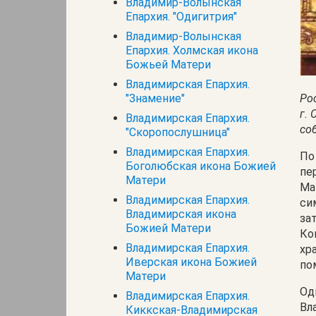
Владимир-Волынская
Епархия. "Одигитрия"
Владимир-Волынская
Епархия. Холмская икона
Божьей Матери
Владимирская Епархия.
"Знамение"
Ро
г.
Владимирская Епархия.
со
"Скоропослушница"
Владимирская Епархия.
По
Боголюбская икона Божией
пе
Матери
Ма
Владимирская Епархия.
си
Владимирская икона
за
Божией Матери
Ко
Владимирская Епархия.
хр
Иверская икона Божией
по
Матери
Од
Владимирская Епархия.
Вл
Киккская-Владимирская