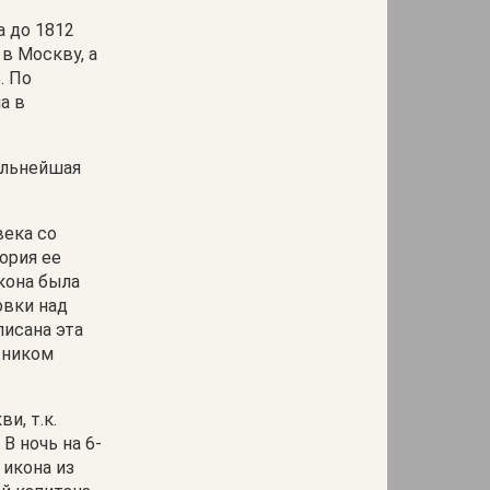
а до 1812
в Москву, а
. По
а в
альнейшая
века со
ория ее
кона была
овки над
писана эта
жником
и, т.к.
В ночь на 6-
 икона из