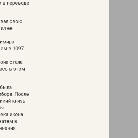
о в переводе
авая свою
вил ее
димира
зем в 1097
она стала
ась в этом
 была
оборе. После
икий князь
ды
века икона
затем в
динения