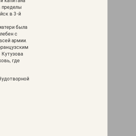
й капитана
а пределы
йск в 3-й
матери была
лебен с
всей армии.
 французским
 Кутузова
овь, где
к Чудотворной