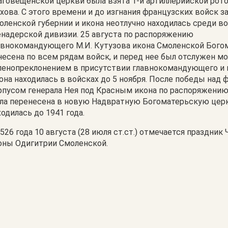
аговещенской церкви была взята 1-й артиллерийской рото
ухова. С этого времени и до изгнания французских войск з
оленской губернии и икона неотлучно находилась среди во
енадерской дивизии. 25 августа по распоряжению
авнокомандующего М.И. Кутузова икона Смоленской Бого
несена по всем рядам войск, и перед нее был отслужен мо
ленопреклонением в присутствии главнокомандующего и 
она находилась в войсках до 5 ноября. После победы над
рпусом генерала Нея под Красным икона по распоряжению
ла перенесена в новую Надвратную Богоматерьскую церк
ходилась до 1941 года.
1526 года 10 августа (28 июля ст.ст.) отмечается праздни
оны Одигитрии Смоленской.