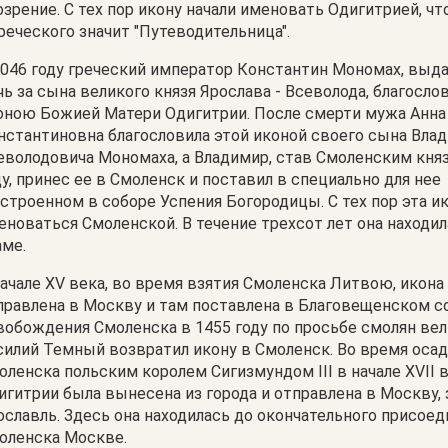
озрение. С тех пор икону начали именовать Одигитрией, чт
греческого значит "Путеводительница".
1046 году греческий император Константин Мономах, выд
чь за сына великого князя Ярослава - Всеволода, благосло
оною Божией Матери Одигитрии. После смерти мужа Анна
нстантиновна благословила этой иконой своего сына Вла
еволодовича Мономаха, а Владимир, став Смоленским кня
ду, принес ее в Смоленск и поставил в специально для нее
строенном в соборе Успения Богородицы. С тех пор эта ик
еноваться Смоленской. В течение трехсот лет она находил
аме.
начале XV века, во время взятия Смоленска Литвою, икона
правлена в Москву и там поставлена в Благовещенском с
вобождения Смоленска в 1455 году по просьбе смолян вел
силий Темный возвратил икону в Смоленск. Во время оса
оленска польским королем Сигизмундом III в начале XVII 
игитрии была вынесена из города и отправлена в Москву, 
ославль. Здесь она находилась до окончательного присое
оленска Москве.