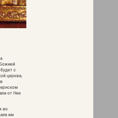
да
 Божией
 будет с
кой церкви,
 в
ахернском
али от Нее
х во
вала им