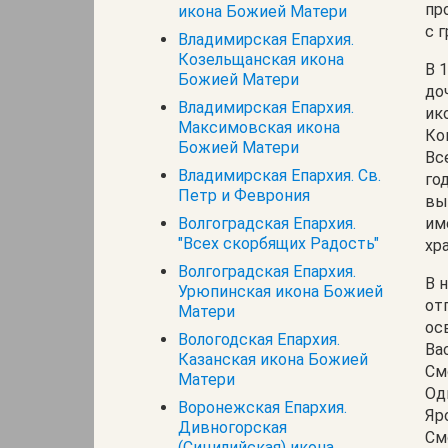
пр
икона Божией Матери
с 
Владимирская Епархия.
Козельщанская икона
В 
Божией Матери
до
Владимирская Епархия.
ик
Максимовская икона
Ко
Божией Матери
Вс
Владимирская Епархия. Св.
го
Петр и Феврония
вы
Волгоградская Епархия.
им
"Всех скорбящих Радость"
хр
Волгоградская Епархия.
В 
Урюпинская икона Божией
от
Матери
ос
Вологодская Епархия.
Ва
Казанская икона Божией
См
Матери
Од
Воронежская Епархия.
Яр
Дивногорская
См
(Сицилийская) икона