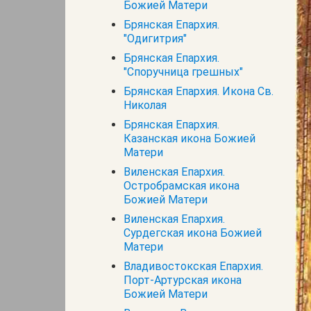
Божией Матери
Брянская Епархия.
"Одигитрия"
Брянская Епархия.
"Споручница грешных"
Брянская Епархия. Икона Св.
Николая
Брянская Епархия.
Казанская икона Божией
Матери
Виленская Епархия.
Остробрамская икона
Божией Матери
Виленская Епархия.
Сурдегская икона Божией
Матери
Владивостокская Епархия.
Порт-Артурская икона
Божией Матери