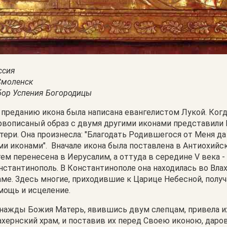
ссия
 Смоленск
бор Успения Богородицы
 преданию икона была написана евангелистом Лукой. Ког
рвописаный образ с двумя другими иконами представили
тери. Она произнесла: "Благодать Родившегося от Меня да
ми иконами". Вначале икона была поставлена в Антиохийс
тем перенесена в Иерусалим, а оттуда в середине V века -
нстантинополь. В Константинополе она находилась во Вл
аме. Здесь многие, приходившие к Царице Небесной, получ
мощь и исцеление.
нажды Божия Матерь, явившись двум слепцам, привела и
ахернский храм, и поставив их перед Своею иконою, даро