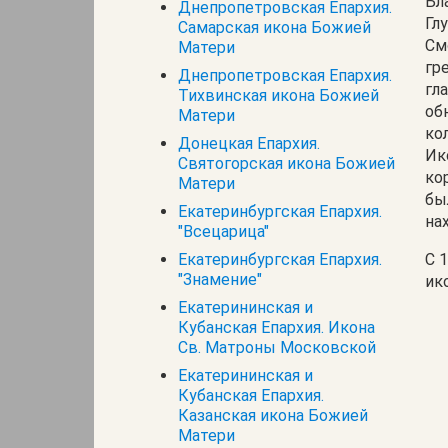
Бл
Днепропетровская Епархия.
Гл
Самарская икона Божией
См
Матери
гр
Днепропетровская Епархия.
гл
Тихвинская икона Божией
об
Матери
ко
Донецкая Епархия.
Ик
Святогорская икона Божией
ко
Матери
бы
Екатеринбургская Епархия.
на
"Всецарица"
Екатеринбургская Епархия.
С 
"Знамение"
ик
Екатерининская и
Кубанская Епархия. Икона
Св. Матроны Московской
Екатерининская и
Кубанская Епархия.
Казанская икона Божией
Матери