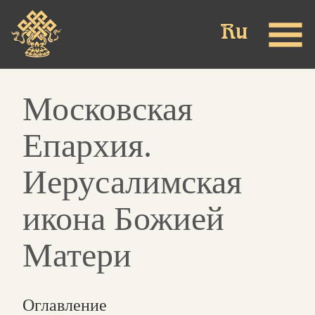
Skip
to
main
content
Московская
Епархия.
Иерусалимская
икона Божией
Матери
Оглавление