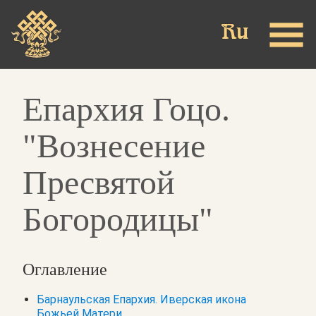
Skip
to
main
content
Епархия Гоцо.
"Вознесение
Пресвятой
Богородицы"
Оглавление
Барнаульская Епархия. Иверская икона
Божьей Матери