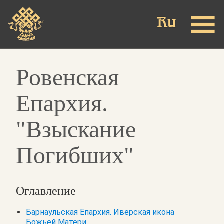
Skip
to
main
content
Ровенская
Епархия.
"Взыскание
Погибших"
Оглавление
Барнаульская Епархия. Иверская икона
Божьей Матери