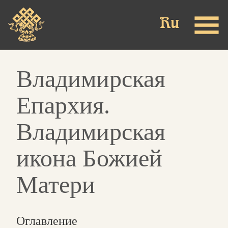
Skip
to
main
content
Владимирская
Епархия.
Владимирская
икона Божией
Матери
Оглавление