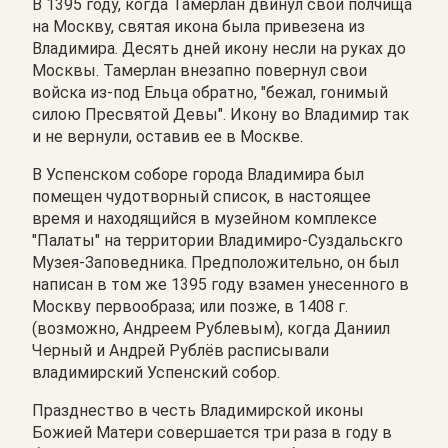
В 1395 году, когда Тамерлан двинул свои полчища
на Москву, святая икона была привезена из
Владимира. Десять дней икону несли на руках до
Москвы. Тамерлан внезапно повернул свои
войска из-под Ельца обратно, "бежал, гонимый
силою Пресвятой Девы". Икону во Владимир так
и не вернули, оставив ее в Москве.
В Успенском соборе города Владимира был
помещен чудотворный список, в настоящее
время и находящийся в музейном комплексе
"Палаты" на территории Владимиро-Суздальскго
Музея-Заповедника. Предположительно, он был
написан в том же 1395 году взамен унесенного в
Москву первообраза; или позже, в 1408 г.
(возможно, Андреем Рублевым), когда Даниил
Черный и Андрей Рублёв расписывали
владимирский Успенский собор.
Празднество в честь Владимирской иконы
Божией Матери совершается три раза в году в