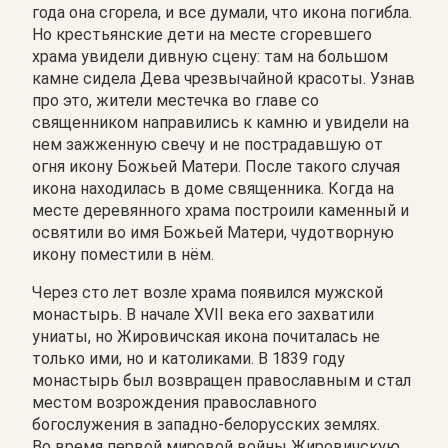
года она сгорела, и все думали, что икона погибла.
Но крестьянские дети на месте сгоревшего
храма увидели дивную сцену: там на большом
камне сидела Дева чрезвычайной красоты. Узнав
про это, жители местечка во главе со
священником направились к камню и увидели на
нем зажженную свечу и не пострадавшую от
огня икону Божьей Матери. После такого случая
икона находилась в доме священника. Когда на
месте деревянного храма построили каменный и
освятили во имя Божьей Матери, чудотворную
икону поместили в нём.
Через сто лет возле храма появился мужской
монастырь. В начале XVII века его захватили
униаты, но Жировичская икона почиталась не
только ими, но и католиками. В 1839 году
монастырь был возвращен православным и стал
местом возрождения православного
богослужения в западно-белорусских землях.
Во время первой мировой войны Жировичскую