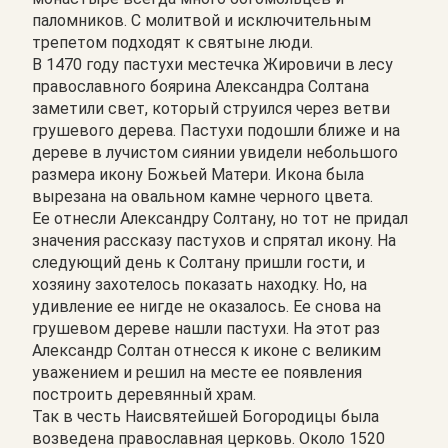
паломников. С молитвой и исключительным
трепетом подходят к святыне люди.
В 1470 году пастухи местечка Жировичи в лесу
православного боярина Александра Солтана
заметили свет, который струился через ветви
грушевого дерева. Пастухи подошли ближе и на
дереве в лучистом сиянии увидели небольшого
размера икону Божьей Матери. Икона была
вырезана на овальном камне черного цвета.
Ее отнесли Александру Солтану, но тот не придал
значения рассказу пастухов и спрятал икону. На
следующий день к Солтану пришли гости, и
хозяину захотелось показать находку. Но, на
удивление ее нигде не оказалось. Ее снова на
грушевом дереве нашли пастухи. На этот раз
Александр Солтан отнесся к иконе с великим
уважением и решил на месте ее появления
построить деревянный храм.
Так в честь Наисвятейшей Богородицы была
возведена православная церковь. Около 1520