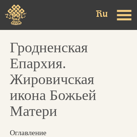
Skip
to
main
content
Гродненская
Епархия.
Жировичская
икона Божьей
Матери
Оглавление