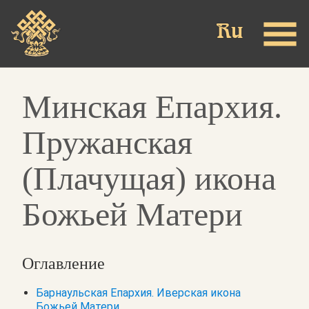
Skip
to
main
content
Минская Епархия.
Пружанская
(Плачущая) икона
Божьей Матери
Оглавление
Барнаульская Епархия. Иверская икона
Божьей Матери