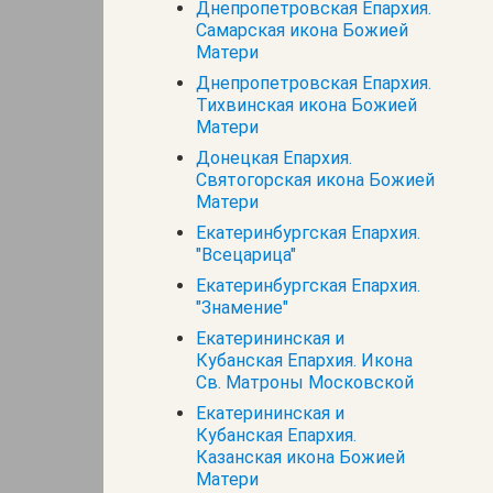
Днепропетровская Епархия.
Самарская икона Божией
Матери
Днепропетровская Епархия.
Тихвинская икона Божией
Матери
Донецкая Епархия.
Святогорская икона Божией
Матери
Екатеринбургская Епархия.
"Всецарица"
Екатеринбургская Епархия.
"Знамение"
Екатерининская и
Кубанская Епархия. Икона
Св. Матроны Московской
Екатерининская и
Кубанская Епархия.
Казанская икона Божией
Матери