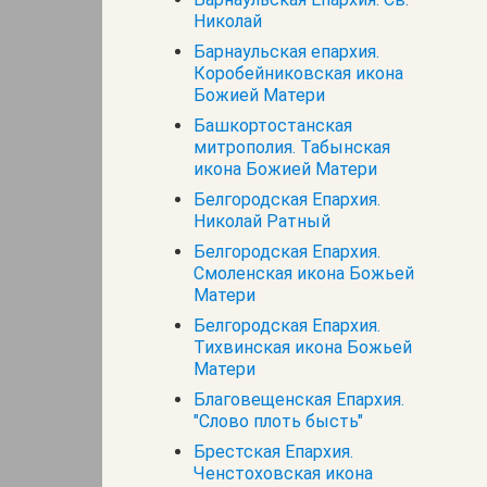
Николай
Барнаульская епархия.
Коробейниковская икона
Божией Матери
Башкортостанская
митрополия. Табынская
икона Божией Матери
Белгородская Епархия.
Николай Ратный
Белгородская Епархия.
Смоленская икона Божьей
Матери
Белгородская Епархия.
Тихвинская икона Божьей
Матери
Благовещенская Епархия.
"Слово плоть бысть"
Брестская Епархия.
Ченстоховская икона