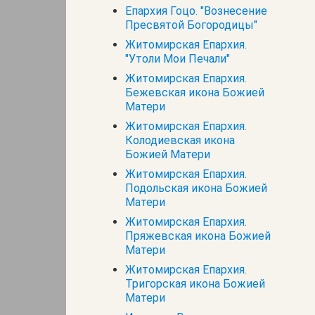
Епархия Гоцо. "Вознесение
Пресвятой Богородицы"
Житомирская Епархия.
"Утоли Мои Печали"
Житомирская Епархия.
Бежевская икона Божией
Матери
Житомирская Епархия.
Колодиевская икона
Божией Матери
Житомирская Епархия.
Подольская икона Божией
Матери
Житомирская Епархия.
Пряжевская икона Божией
Матери
Житомирская Епархия.
Тригорская икона Божией
Матери