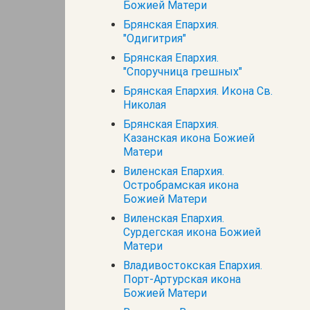
Божией Матери
Брянская Епархия.
"Одигитрия"
Брянская Епархия.
"Споручница грешных"
Брянская Епархия. Икона Св.
Николая
Брянская Епархия.
Казанская икона Божией
Матери
Виленская Епархия.
Остробрамская икона
Божией Матери
Виленская Епархия.
Сурдегская икона Божией
Матери
Владивостокская Епархия.
Порт-Артурская икона
Божией Матери