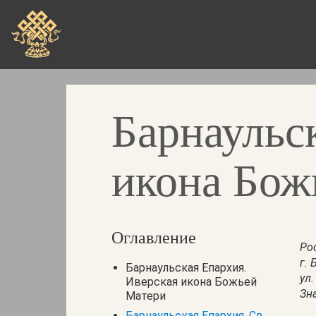
Skip
to
main
content
Барнаульс
икона Бож
Оглавление
Ро
г. 
Барнаульская Епархия.
ул.
Иверская икона Божьей
Зн
Матери
Барнаульская Епархия. Св.