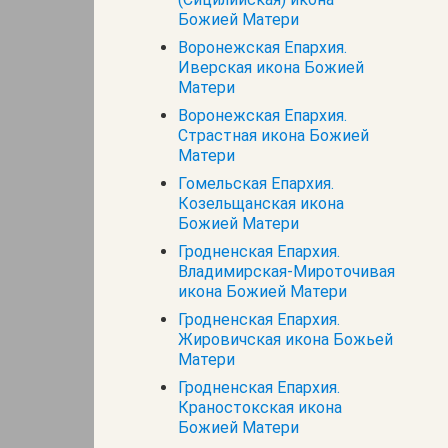
Божией Матери
Воронежская Епархия.
Иверская икона Божией
Матери
Воронежская Епархия.
Страстная икона Божией
Матери
Гомельская Епархия.
Козельщанская икона
Божией Матери
Гродненская Епархия.
Владимирская-Мироточивая
икона Божией Матери
Гродненская Епархия.
Жировичская икона Божьей
Матери
Гродненская Епархия.
Краностокская икона
Божией Матери