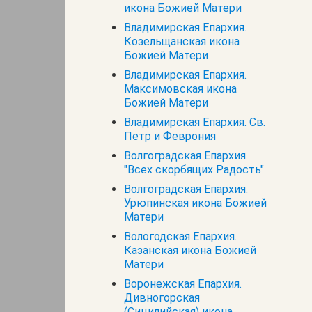
икона Божией Матери
Владимирская Епархия.
Козельщанская икона
Божией Матери
Владимирская Епархия.
Максимовская икона
Божией Матери
Владимирская Епархия. Св.
Петр и Феврония
Волгоградская Епархия.
"Всех скорбящих Радость"
Волгоградская Епархия.
Урюпинская икона Божией
Матери
Вологодская Епархия.
Казанская икона Божией
Матери
Воронежская Епархия.
Дивногорская
(Сицилийская) икона