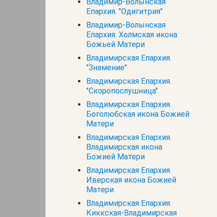
Владимир-Волынская
Епархия. "Одигитрия"
Владимир-Волынская
Епархия. Холмская икона
Божьей Матери
Владимирская Епархия.
"Знамение"
Владимирская Епархия.
"Скоропослушница"
Владимирская Епархия.
Боголюбская икона Божией
Матери
Владимирская Епархия.
Владимирская икона
Божией Матери
Владимирская Епархия.
Иверская икона Божией
Матери
Владимирская Епархия.
Киккская-Владимирская