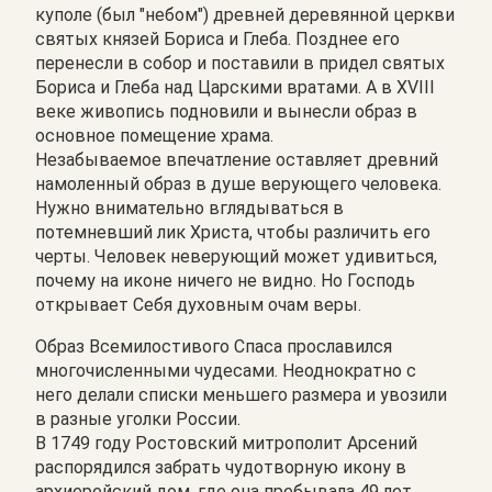
куполе (был "небом") древней деревянной церкви
святых князей Бориса и Глеба. Позднее его
перенесли в собор и поставили в придел святых
Бориса и Глеба над Царскими вратами. А в XVIII
веке живопись подновили и вынесли образ в
основное помещение храма.
Незабываемое впечатление оставляет древний
намоленный образ в душе верующего человека.
Нужно внимательно вглядываться в
потемневший лик Христа, чтобы различить его
черты. Человек неверующий может удивиться,
почему на иконе ничего не видно. Но Господь
открывает Себя духовным очам веры.
Образ Всемилостивого Спаса прославился
многочисленными чудесами. Неоднократно с
него делали списки меньшего размера и увозили
в разные уголки России.
В 1749 году Ростовский митрополит Арсений
распорядился забрать чудотворную икону в
архиерейский дом, где она пребывала 49 лет.