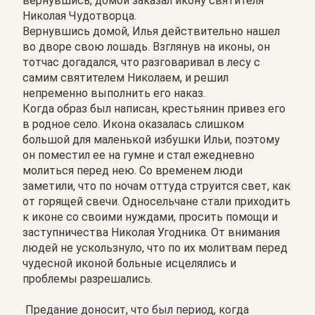
вернувшись, домой заказал икону святителя
Николая Чудотворца.
Вернувшись домой, Илья действительно нашел
во дворе свою лошадь. Взглянув на иконы, он
тотчас догадался, что разговаривал в лесу с
самим святителем Николаем, и решил
непременно выполнить его наказ.
Когда образ был написан, крестьянин привез его
в родное село. Икона оказалась слишком
большой для маленькой избушки Ильи, поэтому
он поместил ее на гумне и стал ежедневно
молиться перед нею. Со временем люди
заметили, что по ночам оттуда струится свет, как
от горящей свечи. Односельчане стали приходить
к иконе со своими нуждами, просить помощи и
заступничества Николая Угодника. От внимания
людей не ускользнуло, что по их молитвам перед
чудесной иконой больные исцелялись и
проблемы разрешались.
Предание доносит, что был период, когда