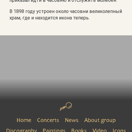
приказал идти в часовню и отслужить молебен.
В 1898 году устроен около часовни великолепный
храм, где и находится икона теперь.
Home
Concerts
News
About group
Discography
Paintings
Books
Video
Icons