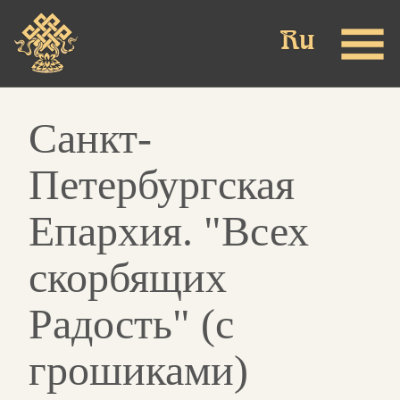
Skip
to
main
content
Санкт-
Петербургская
Епархия. "Всех
скорбящих
Радость" (с
грошиками)