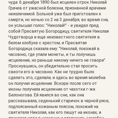
чуда: 6 декабря 1890 был исцелен отрок Николай
Грачев от ужасной болезни, признанной врачами
неизлечимой. Больной уже был приготовлен к
смерти, но ночью со 2 на 3 декабря, во время сна,
он услышал голос: "Николай!" - и увидел пред
собой Пресвятую Богородицу, святителя Николая
Чудотворца и еще неизвестного святителя в
белом клобуке с крестом, и Пресвятая
Богородица сказала ему: "Николай, поезжай в
часовню, где упали монеты, и ты получишь
исцеление, но раньше никому ничего не говори".
Проснувшись, он убедительно стал просить
свезти его в часовню. Как ни трудно было
сделать это, сделали, и здесь во время молебна
он получил исцеление. Вскоре после сего от
иконы получила исцеление от чахотки г-жа
Белоногова. Ей явился во сне, как она
рассказывала, седенький старичок в черной рясе,
подпоясанный кожаным поясом, похожий на
святителя Николая, как его пишут на иконах, и