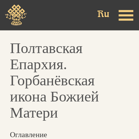
Skip
to
main
content
Полтавская
Епархия.
Горбанёвская
икона Божией
Матери
Оглавление