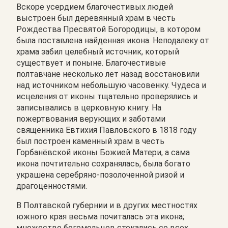
Вскоре усердием благочестивых людей
выстроен был деревянный храм в честь
Рождества Пресвятой Богородицы, в котором
была поставлена найденная икона. Неподалеку от
храма забил целебный источник, который
существует и поныне. Благочестивые
полтавчане несколько лет назад восстановили
над источником небольшую часовенку. Чудеса и
исцеления от иконы тщательно проверялись и
записывались в церковную книгу. На
пожертвования верующих и заботами
священника Евтихия Павловского в 1818 году
был построен каменный храм в честь
Горбанёвской иконы Божией Матери, а сама
икона почтительно сохранялась, была богато
украшена серебряно-позолоченной ризой и
драгоценностями.
В Полтавской губернии и в других местностях
южного края весьма почиталась эта икона;
множество богомольцев стекались со всех