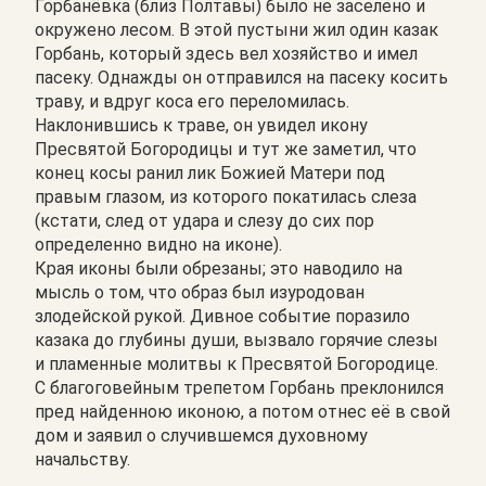
Горбанёвка (близ Полтавы) было не заселено и
окружено лесом. В этой пустыни жил один казак
Горбань, который здесь вел хозяйство и имел
пасеку. Однажды он отправился на пасеку косить
траву, и вдруг коса его переломилась.
Наклонившись к траве, он увидел икону
Пресвятой Богородицы и тут же заметил, что
конец косы ранил лик Божией Матери под
правым глазом, из которого покатилась слеза
(кстати, след от удара и слезу до сих пор
определенно видно на иконе).
Края иконы были обрезаны; это наводило на
мысль о том, что образ был изуродован
злодейской рукой. Дивное событие поразило
казака до глубины души, вызвало горячие слезы
и пламенные молитвы к Пресвятой Богородице.
С благоговейным трепетом Горбань преклонился
пред найденною иконою, а потом отнес её в свой
дом и заявил о случившемся духовному
начальству.