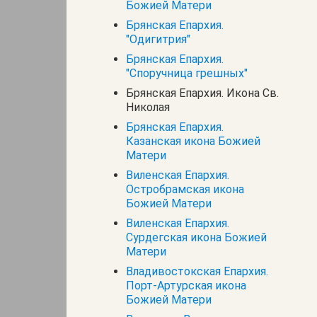
Божией Матери
Брянская Епархия.
"Одигитрия"
Брянская Епархия.
"Споручница грешных"
Брянская Епархия. Икона Св.
Николая
Брянская Епархия.
Казанская икона Божией
Матери
Виленская Епархия.
Остробрамская икона
Божией Матери
Виленская Епархия.
Сурдегская икона Божией
Матери
Владивостокская Епархия.
Порт-Артурская икона
Божией Матери