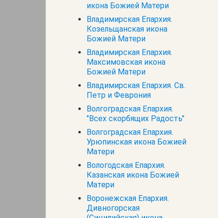
икона Божией Матери
Владимирская Епархия.
Козельщанская икона
Божией Матери
Владимирская Епархия.
Максимовская икона
Божией Матери
Владимирская Епархия. Св.
Петр и Феврония
Волгоградская Епархия.
"Всех скорбящих Радость"
Волгоградская Епархия.
Урюпинская икона Божией
Матери
Вологодская Епархия.
Казанская икона Божией
Матери
Воронежская Епархия.
Дивногорская
(Сицилийская) икона