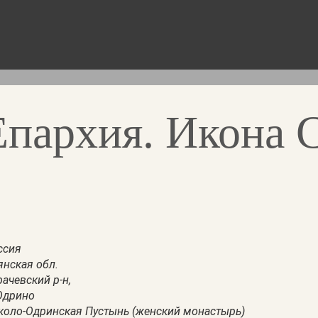
Епархия. Икона С
ссия
янская обл.
рачевский р-н,
 Одрино
коло-Одринская Пустынь (женский монастырь)