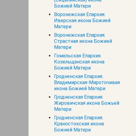
Божией Матери
Воронежская Епархия.
Иверская икона Божией
Матери
Воронежская Епархия.
Страстная икона Божией
Матери
Гомельская Епархия.
Козельщанская икона
Божией Матери
Гродненская Епархия.
Владимирская-Мироточивая
икона Божией Матери
Гродненская Епархия.
Жировичская икона Божьей
Матери
Гродненская Епархия.
Краностокская икона
Божией Матери