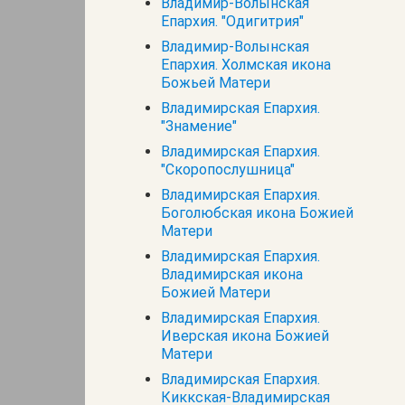
Владимир-Волынская
Епархия. "Одигитрия"
Владимир-Волынская
Епархия. Холмская икона
Божьей Матери
Владимирская Епархия.
"Знамение"
Владимирская Епархия.
"Скоропослушница"
Владимирская Епархия.
Боголюбская икона Божией
Матери
Владимирская Епархия.
Владимирская икона
Божией Матери
Владимирская Епархия.
Иверская икона Божией
Матери
Владимирская Епархия.
Киккская-Владимирская