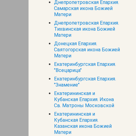
Днепропетровская Епархия.
Самарская икона Божией
Матери
Днепропетровская Епархия.
Тихвинская икона Божией
Матери
Донецкая Епархия.
Святогорская икона Божией
Матери
Екатеринбургская Епархия.
"Всецарица"
Екатеринбургская Епархия.
"Знамение"
Екатерининская и
Кубанская Епархия. Икона
Св. Матроны Московской
Екатерининская и
Кубанская Епархия.
Казанская икона Божией
Матери