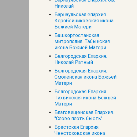
Николай
Барнаульская епархия.
Коробейниковская икона
Божией Матери
Башкортостанская
митрополия. Табынская
икона Божией Матери
Белгородская Епархия.
Николай Ратный
Белгородская Епархия.
Смоленская икона Божьей
Матери
Белгородская Епархия.
Тихвинская икона Божьей
Матери
Благовещенская Епархия.
"Слово плоть бысть"
Брестская Епархия.
Ченстоховская икона