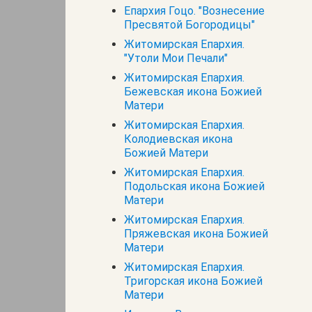
Епархия Гоцо. "Вознесение
Пресвятой Богородицы"
Житомирская Епархия.
"Утоли Мои Печали"
Житомирская Епархия.
Бежевская икона Божией
Матери
Житомирская Епархия.
Колодиевская икона
Божией Матери
Житомирская Епархия.
Подольская икона Божией
Матери
Житомирская Епархия.
Пряжевская икона Божией
Матери
Житомирская Епархия.
Тригорская икона Божией
Матери