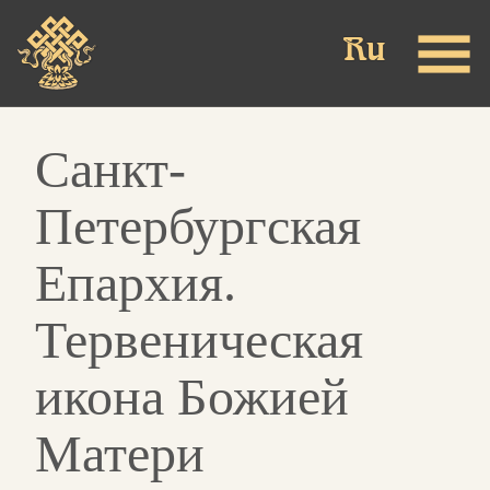
Skip
to
main
content
Санкт-
Петербургская
Епархия.
Тервеническая
икона Божией
Матери