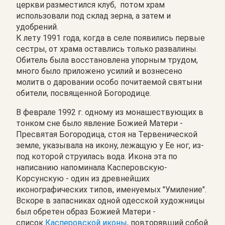
церкви разместился клуб, потом храм
использовали под склад зерна, а затем и
удобрений.
К лету 1991 года, когда в селе появились первые
сестры, от храма оставлись только развалины.
Обитель была восстановлена упорным трудом,
много было приложено усилий и вознесено
молитв о даровании особо почитаемой святыни
обители, посвященной Богородице.
В феврале 1992 г. одному из монашествующих в
тонком сне было явление Божией Матери -
Пресвятая Богородица, стоя на Тервенической
земле, указывала на икону, лежащую у Ее ног, из-
под которой струилась вода. Икона эта по
написанию напоминала Касперовскую-
Корсунскую - один из древнейших
иконографических типов, именуемых "Умиление".
Вскоре в запасниках одной одесской художницы
был обретен образ Божией Матери -
список
Касперовской иконы
, повторявший собой