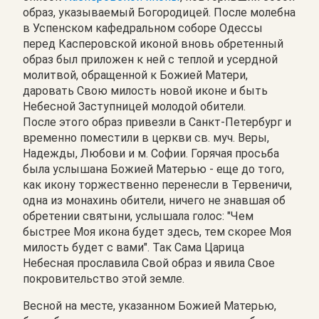
образ, указываемый Богородицей. После молебна
в Успенском кафедральном соборе Одессы
перед Касперовской иконой вновь обретенный
образ был приложен к ней с теплой и усердной
молитвой, обращенной к Божией Матери,
даровать Свою милость новой иконе и быть
Небесной Заступницей молодой обители.
После этого образ привезли в Санкт-Петербург и
временно поместили в церкви св. муч. Веры,
Надежды, Любови и м. Софии. Горячая просьба
была услышана Божией Матерью - еще до того,
как икону торжественно перенесли в Тервеничи,
одна из монахинь обители, ничего не знавшая об
обретении святыни, услышала голос: "Чем
быстрее Моя икона будет здесь, тем скорее Моя
милость будет с вами". Так Сама Царица
Небесная прославила Свой образ и явила Свое
покровительство этой земле.
Весной на месте, указанном Божией Матерью,