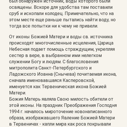
был обнаружен источник, воды которого были
освящены. Вскоре для удобства там поставили
сруб и ископали колодец. Примечательно, что на
этом месте еще раньше пытались найти воду, но
тогда все попытки ни к чему не привели.
От иконы Божией Матери и воды св. источника
происходят многочисленные исцеления, Царица
Небесная подает помощь страждущим, укрепляя
сестер в вере, в выбранном ими нелегком
служении Богу и людям. С благословения
митрополита Санкт-Петербургского и
Ладожского Иоанна (Снычева) почитаемая икона,
сначала именовавшаяся Касперовской,
именуется как Тервеническая икона Божией
Матери.
Божия Матерь являла Свою милость обители от
этой иконы. На праздник Преображения Господня
1994 г. началось мироточение новонаписанного
образа, изображавшего Явление Божией Матери
в Тервеничах - капли мира как роса покрывали