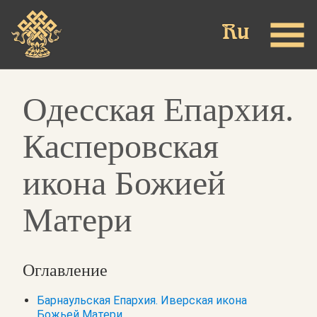
Skip
to
main
content
Одесская Епархия.
Касперовская
икона Божией
Матери
Оглавление
Барнаульская Епархия. Иверская икона
Божьей Матери