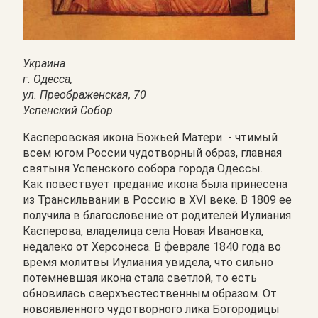
Украина
г. Одесса,
ул. Преображенская, 70
Успенский Собор
Касперовская икона Божьей Матери - чтимый
всем югом России чудотворный образ, главная
святыня Успенского собора города Одессы.
Как повествует предание икона была принесена
из Трансильвании в Россию в XVI веке. В 1809 ее
получила в благословение от родителей Иулиания
Касперова, владелица села Новая Ивановка,
недалеко от Херсонеса. В феврале 1840 года во
время молитвы Иулиания увидела, что сильно
потемневшая икона стала светлой, то есть
обновилась сверхъестественным образом. От
новоявленного чудотворного лика Богородицы